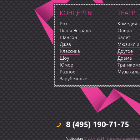
КОНЦЕРТЫ
ТЕАТР
Рок
Комедия
Поп и Эстрада
Опера
Шансон
Балет
Джаз
Мюзикл и
Классика
Другое
Шоу
Драма
Юмор
Трагиком
Разное
Музыкаль
Зарубежные
8 (495) 190-71-75
Vipticket.ru
© 2007-2024 - Развлекательный пор