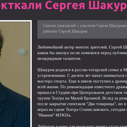
кткали Сергея Шаку
Список спектаклей с участием Сергея Шакурова 
работает Сергей Шакуров
Любимейший актер многих зрителей, Сергей Ша
каком бы амплуа он не появлялся перед публико
незаурядным талантом.
Шакуров родился в русско-татарской семье в М
устремленным. С десяти лет начал заниматься 
мастера спорта. Еще в школе поступил а драмкр
всей жизни. По рекомендации известного драма
пришел в Студию при Центральном детстком те
труппе Театра на Малой Бронной. Вслед за ре
после закрытия спектакля "Два товарища", но в
играл на сцене Театра Станиславского, сегодня
"Иванов" МТЮЗа.
Дебютом в кино для молодого актера стала гла