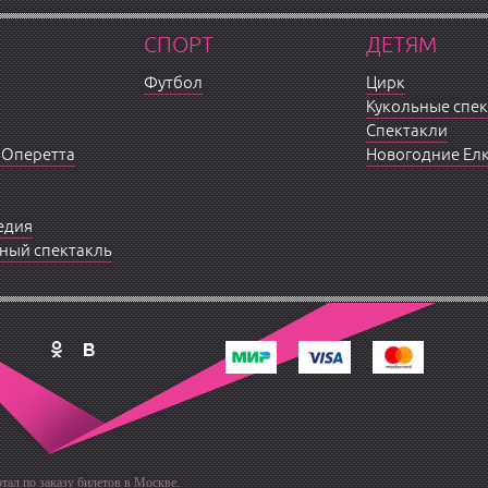
СПОРТ
ДЕТЯМ
Футбол
Цирк
Кукольные спе
Спектакли
 Оперетта
Новогодние Ел
едия
ный спектакль
тал по заказу билетов в Москве.