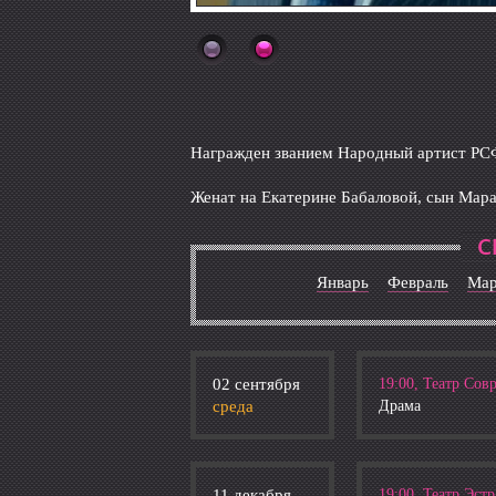
Награжден званием Народный артист РСФ
Женат на Екатерине Бабаловой, сын Мара
С
Январь
Февраль
Ма
02 сентября
19:00, Театр Сов
среда
Драма
11 декабря
19:00, Театр Эст