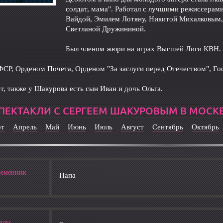
солдат, мама". Работал с лучшими режиссера
Вайдой, Эмилем Лотяну, Никитой Михалковым,
Светланой Дружининой.
Был членом жюри на играх Высшей Лиги КВН.
СР, Орденом Почета, Орденом "За заслуги перед Отечеством", Го
т, также у Шакурова есть сын Иван и дочь Ольга.
ПЕКТАКЛИ С СЕРГЕЕМ ШАКУРОВЫМ В МОСК
рт
Апрель
Май
Июнь
Июль
Август
Сентябрь
Октябрь
ременник
Папа
рады