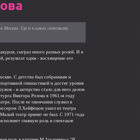
рова
в Москве. Где и в каких спектаклях
куров, сыграл много разных ролей. И в
й, результат один - восхищение его
оскве. С детства был собранным и
спортивной гимнастикой и достиг уровня
ужок - и актерство стало для него делом
турга Виктора Розова в 1961-м году
атре. После ее окончания служил в
жиссером Л.Хейфецом ушел из театра
 Малый театр принят не был. С 1971 года
 исполняет главную роль в спектакле
вная роль в картине М.Захариноса "Я