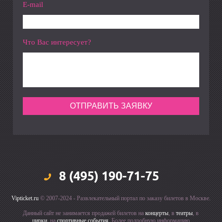
E-mail
Что Вас интересует?
8 (495) 190-71-75
Vipticket.ru
© 2007-2024 - Развлекательный портал по заказу билетов в Москве.
Данный сайт не занимается продажей билетов на
концерты
, в
театры
, в
цирки
, на
спортивные события
. Более подробную информацию