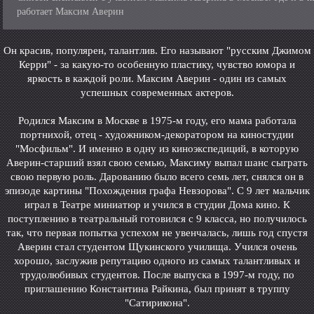
работает Максим Аверин
Он красив, популярен, талантлив. Его называют "русским Джимом
Керри" - за какую-то особенную пластику, чувство юмора и
яркость в каждой роли. Максим Аверин - один из самых
успешных современных актеров.
Родился Максим в Москве в 1975-м году, его мама работала
портнихой, отец - художником-декоратором на киностудии
"Мосфильм". И именно в одну из киноэкспедиций, в которую
Аверин-старший взял свою семью, Максиму выпал шанс сыграть
свою первую роль. Дарованию было всего семь лет, снялся он в
эпизоде картины "Похождения графа Невзорова". С 9 лет мальчик
играл в Театре миниатюр и учился в студии Дома кино. К
поступлению в театральный готовился с 9 класса, но получилось
так, что первая попытка успехом не увенчалась, лишь год спустя
Аверин стал студентом Щукинского училища. Учился очень
хорошо, заслужив репутацию одного из самых талантливых и
трудолюбивых студентов. После выпуска в 1997-м году, по
приглашению Константина Райкина, был принят в труппу
"Сатирикона".