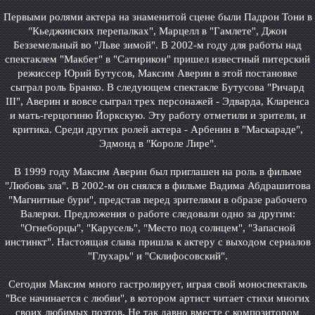
Первыми ролями актера на знаменитой сцене были Падрон Тони в
"Кьеджинских перепалках", Марцелл в "Гамлете", Джон
Безземельный во "Льве зимой". В 2002-м году для работы над
спектаклем "Макбет" в "Сатирикон" пришел известный питерский
режиссер Юрий Бутусов, Максим Аверин в этой постановке
сыграл роль Бранко. В следующем спектакле Бутусова "Ричард
III", Аверин и вовсе сыграл трех персонажей - Эдварда, Кларенса
и мать-герцогиню Йоркскую. Эту работу отметили и зрители, и
критика. Среди других ролей актера - Арбенин в "Маскараде",
Эдмонд в "Короле Лире".
В 1999 году Максим Аверин был приглашен на роль в фильме
"Любовь зла". В 2002-м он снялся в фильме Вадима Абдрашитова
"Магнитные бури", представ перед зрителями в образе рабочего
Валерки. Предложения о работе следовали одно за другим:
"Огнеборцы", "Карусель", "Место под солнцем", "Запасной
инстинкт". Настоящая слава пришла к актеру с выходом сериалов
"Глухарь" и "Склифосовский".
Сегодня Максим много гастролирует, играя свой моноспектакль
"Все начинается с любви", в котором артист читает стихи многих
своих любимых поэтов. Не так давно вместе с композитором