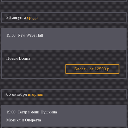
26 августа
среда
19:30, New Wave Hall
Новая Волна
Билеты
от 12500 р.
06 октября
вторник
19:00, Театр имени Пушкина
Мюзикл и Оперетта