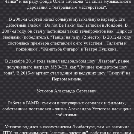
"Чайка" и награду фонда Олега Табакова "За сплав музыкального
дарования с театральным мастерством".
В 2005-м Сергей начал сольную музыкальную карьеру. Его
дебютный альбом "Do not Be Fake" был записан в Лондоне. В
2007-м году он стал участником таких телепроектов как "Цирк со
звездами"(победитель), "Танцы на льду"(2 место). В 2012-м году
состоялась премьера спектаклей с его участием, "Таланты и
покойники", "Женитьба Фигаро" в Театре Пушкина.
В декабре 2014 года вышел видеоальбом шоу "Лазарев", ранее
получившего награду МУЗ-ТВ, как "Лучшее концертное шоу
года". В 2015-м артист стал одним из ведущих шоу "Танцуй" на
Первом канале.
Устюгов Александр Сергеевич.
Работа в РАМТе, съемки в популярных сериалах и фильмах,
собственные постановки - жизнь Александра Устюгова насыщена
событиями.
Устюгов родился в казахстанском Экибастузе, там же закончил
ПТУ по специальности "слесарь- электрик", работал на угольном