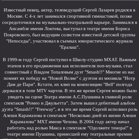
Известный певец, актер, телеведущий Сергей Лазарев родился в
Москве. С 4-х лет занимался спортивной гимнастикой, позже
сосредоточился на музыкально-театральной карьере. Занимался в
Ансамбле имени Локтева, выступал в театре имени Бориса
Покровского, был ведущим солистом известной детской группы
"Непоседы", участвовал в съемках юмористического журнала
"Ералаш".
В 1999-м году Сергей поступил в Школу-студию МХАТ. Важным
этапом в его продвижении как исполнителя поп-музыки, стал
совместный с Владом Топаловым дуэт "Smash!!" Многие из нас
помнят их победу на "Новой Волне" с дуэтом из мюзикла "Нотр
Дам де Пари". Кстати, их клип на композицию "Bell" полгода
держался в топе MTV чартов. В это же время Сергея можно было
увидеть на сцене Театра имени А.С.Пушкина в главной роли
спектакля "Ромео и Джульетта". Затем вышел дебютный альбом
дуэта "Smash!!" "Freeway", и в это же время Сергей исполнил роль
Алеши Карамазова в спектакле "Несколько дней из жизни Алеши
Карамазова" МХТ имени Чехова. В 2004 году актер начал
работать над ролью Макса в спектакле "Одолжите тенора!" в
театре имени Пушкина, принесшей ему театральные премии