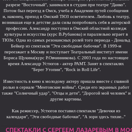
разрезе "Восточный", занимался в студии при театре "Данко".
Потом был переезд в Омск, учеба в Академии путей сообщения
и, наконец, приход в Омский ТЮЗ осветителем. Любовь к театру,
возникшая еще в детстве дала силы попробовать себя в актерской
профессии. Александр поступил в Омский областной колледж
культуры и искусства (курс В.Рубанова) и параллельно играет в
ТЮЗе. Одна из самых резонансных ролей того периода - Дональд
Бейкер из спектакля "Эти свободные бабочки". В 1999-м
переезжает в Москву и поступает Театральный институт имени
Бориса Щукина(курс Р.Овчинникова). С 2003 года по настоящее
время Александр Устюгов - актер РАМТ. Занят в спектаклях
"Берег Утопии", "Rock in Roll Life".
Известность в кино к молодому актеру пришла вместе с главной
ролью в сериале "Ментовские войны". Среди его экранных работ
также "Солнечный удар", "Отцы и дети", "Дорогой мой человек" и
другие картины.
Как режиссер, Устюгов поставил спектакли "Девочки из
календаря", "Эти свободные бабочки", "А зори здесь тихие.."
СПЕКТАКЛИ С СЕРГЕЕМ ЛАЗАРЕВЫМ В МО