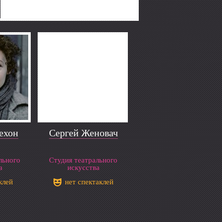
ехон
Сергей Женовач
льного
Студия театрального
а
искусства
клей
нет спектаклей