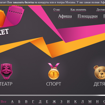
лагает Вам
заказать билеты
на концерты или в театры Москвы. У нас самая полная Афи
О нас
Как оплатить
Достав
Афиша
Площадки
ТЕАТР
СПОРТ
ДЕТ
Все
А
Б
В
Г
Д
Е
Ж
З
И
К
Л
М
Н