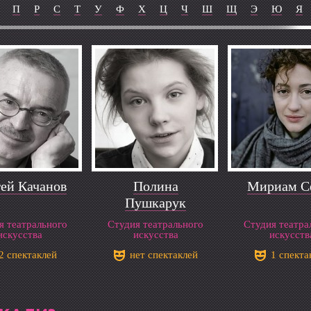
П
Р
С
Т
У
Ф
Х
Ц
Ч
Ш
Щ
Э
Ю
Я
ей Качанов
Полина
Мириам С
Пушкарук
я театрального
Студия театрального
Студия театра
искусства
искусства
искусств
2 спектаклей
нет спектаклей
1 спекта