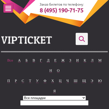
Заказ билетов по телефону:
8 (495) 190-71-75
Все
А
Б
В
Г
Д
Е
Ж
З
И
К
Л
М
Н
О
П
Р
С
Т
У
Ф
Х
Ц
Ч
Ш
Щ
Э
Ю
Я