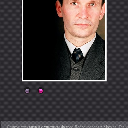
Список спектаклей с участием Федора Добронравова в Москве. Где и