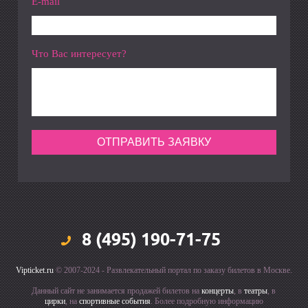
E-mail
Что Вас интересует?
8 (495) 190-71-75
Vipticket.ru
© 2007-2024 - Развлекательный портал по заказу билетов в Москве.
Данный сайт не занимается продажей билетов на
концерты
, в
театры
, в
цирки
, на
спортивные события
. Более подробную информацию