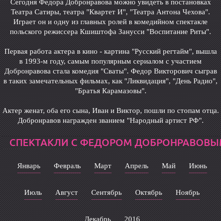
Сегодня Федора Добронравова можно увидеть в постановках
Театра Сатиры, театра "Квартет И", "Театра Антона Чехова".
Играет он и одну из главных ролей в комедийном спектакле
польского режиссера Кшиштофа Занусси "Воспитание Риты".
Первая работа актера в кино - картина "Русский регтайм", вышла
в 1993-м году, самым популярным сериалом с участием
Добронравова стала комедия "Сваты". Федор Викторович сыграв
в таких замечательных фильмах, как "Ликвидация", "День Радио",
"Братья Карамазовы".
Актер женат, оба его сына, Иван и Виктор, пошли по стопам отца.
Добронравов награжден званием "Народный артист РФ".
СПЕКТАКЛИ С ФЕДОРОМ ДОБРОНРАВОВЫ
Январь
Февраль
Март
Апрель
Май
Июнь
Июль
Август
Сентябрь
Октябрь
Ноябрь
Декабрь
2016