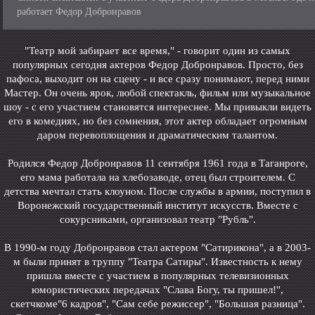
работает Федор Добронравов
"Театр мой забирает все время," - говорит один из самых
популярных сегодня актеров Федор Добронравов. Просто, без
пафоса, выходит он на сцену - и все сразу понимают, перед ними
Мастер. Он очень ярок, любой спектакль, фильм или музыкальное
шоу - с его участием становятся интереснее. Мы привыкли видеть
его в комедиях, но без сомнения, этот актер обладает огромным
даром перевоплощения и драматическим талантом.
Родился Федор Добронравов 11 сентября 1961 года в Таганроге,
его мама работала на хлебозаводе, отец был строителем. С
детства мечтал стать клоуном. После службы в армии, поступил в
Воронежский государственный институт искусств. Вместе с
сокурсниками, организовал театр "Рубль".
В 1990-м году Добронравов стал актером "Сатирикона", а в 2003-
м были принят в труппу "Театра Сатиры". Известность к нему
пришла вместе с участием в популярных телевизионных
юмористических передачах "Слава Богу, ты пришел!",
скетчкоме"6 кадров", "Сам себе режиссер", "Большая разница".