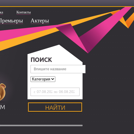
ка
Контакты
Премьеры
Актеры
ПОИСК
с
по
ЯМ