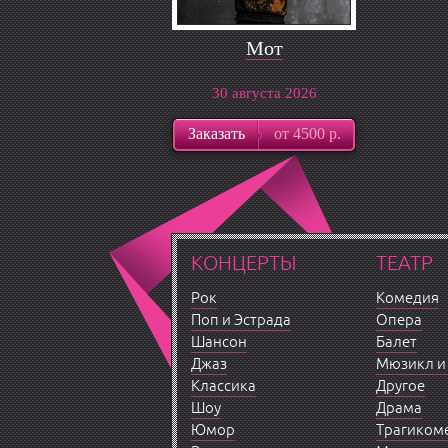
Мот
30 августа 2026
Заказать
от 4500 р.
КОНЦЕРТЫ
ТЕАТР
Рок
Комедия
Поп и Эстрада
Опера
Шансон
Балет
Джаз
Мюзикл и
Классика
Другое
Шоу
Драма
Юмор
Трагиком