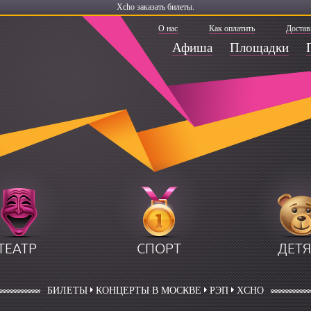
Xcho заказать билеты.
О нас
Как оплатить
Достав
Афиша
Площадки
ТЕАТР
СПОРТ
ДЕТ
БИЛЕТЫ
КОНЦЕРТЫ В МОСКВЕ
РЭП
XCHO