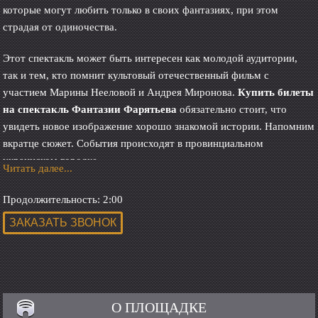
которые могут любить только в своих фантазиях, при этом
страдая от одиночества.
Этот спектакль может быть интересен как молодой аудитории,
так и тем, кто помнит культовый отечественный фильм с
участием Марины Нееловой и Андрея Миронова.
Купить билеты
на спектакль Фантазии Фарятьева
обязательно стоит, что
увидеть новое изображение хорошо знакомой истории. Напомним
вкратце сюжет. События происходят в провинциальном
украинском городке.
Читать далее...
Главная героиня Александра, только что пережившая разрыв с
Продолжительность: 2:00
любимым человеком, вынуждена зарабатывать частными
музыкальными уроками. В ее жизни появляется врач-стоматолог
Фарятьев, чудаковатый и неловкий человек. Он объясняется
Александре в любви. Родные Александры настаивают на том, что
она должна выйти за него замуж, но она никак не может обрести
душевное равновесие и решить, как жить дальше.
О ПЛОЩАДКЕ