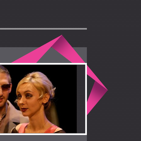
овского на спектакль «Лист
ании «Vipticket». Обратившись в эту
 самые удобные для себя места в
ь «Лист ожидания»
у нашего
лучшие условия их приобретения,
вуются индивидуальным подходом к
 позволит вам сэкономить время на
 касс, а также предложит вам
 стоимости. Вместе с нами посещение
м и приятным.