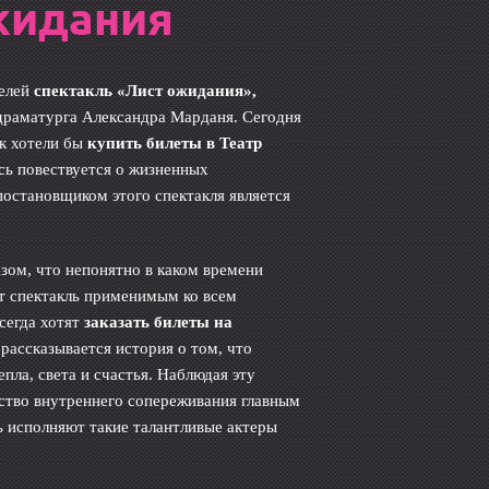
жидания
телей
спектакль «Лист ожидания»,
драматурга Александра Марданя. Сегодня
к хотели бы
купить билеты в Театр
есь повествуется о жизненных
постановщиком этого спектакля является
азом, что непонятно в каком времени
ет спектакль применимым ко всем
сегда хотят
заказать билеты на
 рассказывается история о том, что
пла, света и счастья. Наблюдая эту
вство внутреннего сопереживания главным
сь исполняют такие талантливые актеры