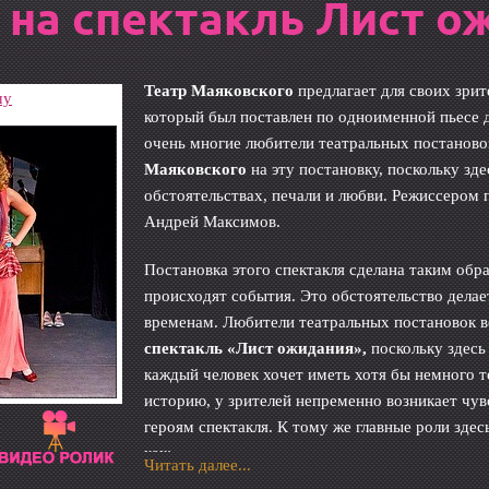
 на спектакль Лист о
Театр Маяковского
предлагает для своих зри
шу
который был поставлен по одноименной пьесе 
очень многие любители театральных постаново
Маяковского
на эту постановку, поскольку зд
обстоятельствах, печали и любви. Режиссером 
Андрей Максимов.
Постановка этого спектакля сделана таким обр
происходят события. Это обстоятельство дела
временам. Любители театральных постановок в
спектакль «Лист ожидания»,
поскольку здесь
каждый человек хочет иметь хотя бы немного те
историю, у зрителей непременно возникает чу
героям спектакля. К тому же главные роли зде
как:
Читать далее...