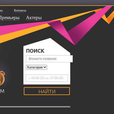
ка
Контакты
Премьеры
Актеры
ПОИСК
с
по
ЯМ