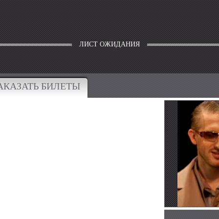
Наталья Коренная; Сергей Щедрин.
В помощь театралу
Если вы решили
купить билеты в Театр Маяк
ЛИСТ ОЖИДАНИЯ
ожидания»,
то лучше всего это сделать в комп
компанию, вы сможете гарантировано получить
зрительном зале.
Заказав билеты
на
спектакл
менеджера, вы можете рассчитывать на самые 
АКАЗАТЬ БИЛЕТЫ
поскольку наши специалисты всегда руководст
обслуживанию каждого клиента. Наша компания
бессмысленное стояние в очередях театральных
театральные билеты по более привлекательной
любого спектакля становится более комфортны