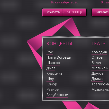
16 сентября 2026
9 се
Заказать
от 3000 р.
Заказат
КОНЦЕРТЫ
ТЕАТР
Рок
Комедия
Поп и Эстрада
Опера
Шансон
Балет
Джаз
Мюзикл и
Классика
Другое
Шоу
Драма
Юмор
Трагиком
Разное
Музыкаль
Зарубежные