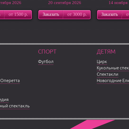
нтября 2026
20 сентября 2026
14 ноября
ь
от 1500 р.
Заказать
от 3000 р.
Заказать
о
СПОРТ
ДЕТЯМ
Футбол
Цирк
Кукольные спе
Спектакли
 Оперетта
Новогодние Ел
едия
ный спектакль