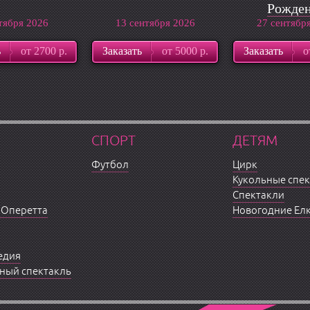
Рожде
тября 2026
13 сентября 2026
27 сентябр
леген
ь
от 2700 р.
Заказать
от 5000 р.
Заказать
о
СПОРТ
ДЕТЯМ
Футбол
Цирк
Кукольные спе
Спектакли
 Оперетта
Новогодние Ел
едия
ный спектакль