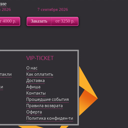
ние
я 2026
ды
7 сентября 2026
т 4000 р.
Заказать
от 3250 р.
VIP-TICKET
О нас
ктакли
Как оплатить
Доставка
ки
Афиша
Контакты
Прошедшие события
Правила возврата
Оферта
Политика конфиден-ти