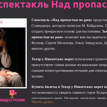
спектакль Над пропа
Спектакль «Над пропастью во ржи»
представ
шу
Сэлинджера, которую написала М. Кайдалова. П
создать прекрасную основу для постановки.
За
пропастью во ржи»
позволит вам насладиться 
Козлову, Сергея Шолохова, Ольгу Завадскую, 
многих других.
Театр у Никитских ворот
использовал грамот
присутствуют самые разные музыкальные напра
самыми иллюстративными нотками для спектакл
музыка.
Купить билеты в Театр у Никитских ворот 
это возможность увидеть главного героя Холде
окружающего мира. Он видит, насколько лживо 
Читать далее...
что вызывает у него настоящий протест, и ему 