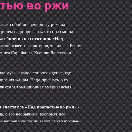
стью во ржи
ляет собой инсценировку романа
ричем надо признать, что она смогла
каз билетов на спектакль «Над
игрой известных актеров, таких как Елену
Дениса Сарайкина, Ксению Ланскую и
ное музыкальное сопровождение, где
вления жанры. Надо признать, что
я стала традиционная американская
на спектакль «Над пропастью во ржи»
-
на, с его необычным восприятием
и неправдоподобно ведут себя взрослые,
не хочется с возрастом превращаться в