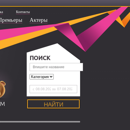
ка
Контакты
Премьеры
Актеры
ПОИСК
с
по
ЯМ