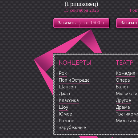
(Гришковец)
15 сентября 2026
4 ок
Заказать
от 1500 р.
Заказат
КОНЦЕРТЫ
ТЕАТР
Рок
Комедия
Поп и Эстрада
Опера
Шансон
Балет
Джаз
Мюзикл и
Классика
Другое
Шоу
Драма
Юмор
Трагиком
Разное
Музыкаль
Зарубежные