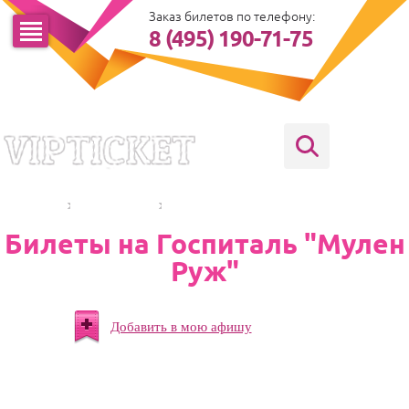
Заказ билетов по телефону:
8 (495) 190-71-75
БИЛЕТЫ
СПЕКТАКЛИ
ГОСПИТАЛЬ "МУЛЕН РУЖ"
Билеты на Госпиталь "Мулен
Руж"
Добавить в мою афишу