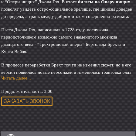
и “Оперы нищих” Джона Гэя. В итоге
билеты на Оперу нищих
позволят увидеть остро-социальное зрелище, где цинизм доведен
до предела, а грань между добром и злом совершенно размыта.
Пьеса Джона Гэя, написанная в 1728 году, послужила
первоисточником возможно самого знаменитого мюзикла
двадцатого века - “Трехгрошовой оперы” Бертольда Брехта и
Курта Вейля.
В процессе переработки Брехт почти не изменил сюжет, но в его
версии появились новые персонажи и изменилась трактовка ряда
Читать далее...
образов.
Записки из циничного мира
Продолжительность: 3:00
Так, если у Гея Мэкхит был благородным разбойником, как и его
прототипы, а Пичем - ловким предпринимателем, то Брехт лишил
Мэкхита благородства: он стремится свести кровопролитие к
минимуму, но это не более чем деловая рационализация
кровопролития. В “Трёхгрошовой опере” оба главных героя -