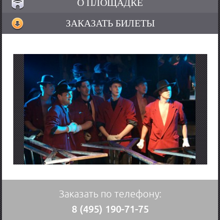
О ПЛОЩАДКЕ
буржуа и предприниматели и оба по сути разбойники.
ЗАКАЗАТЬ БИЛЕТЫ
На сегодняшний день “Трехгрошовая опера” считается самой
известной пьесой Брехта. Российский театровед Борис Зингерман
сравнил ее даже с “Чайкой” Чехова по своей масштабности.
Сделав
заказ билетов на спектакль Трехгрошовая опера
, вы
увидите очень атмосферное зрелище. Режиссер и актеры
действительно постарались, чтобы изображаемый мир внушал
трепет.
Заказать билеты Вы можете, воспользовавшись формой заказа на
сайте, либо позвонив нам по телефону. Доставка билетов на
Оперу нищих осуществляется БЕСПЛАТНО в пределах МКАД.
Заказать по телефону:
8 (495) 190-71-75