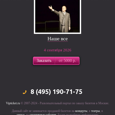
Наше все
4 сентября 2026
Заказать
от 5000 р.
8 (495) 190-71-75
Vipticket.ru
© 2007-2024 - Развлекательный портал по заказу билетов в Москве.
Данный сайт не занимается продажей билетов на
концерты
, в
театры
, в
цирки
, на
спортивные события
. Более подробную информацию