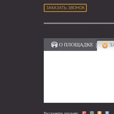
О ПЛОЩАДКЕ
З
Расскажите друзьям: