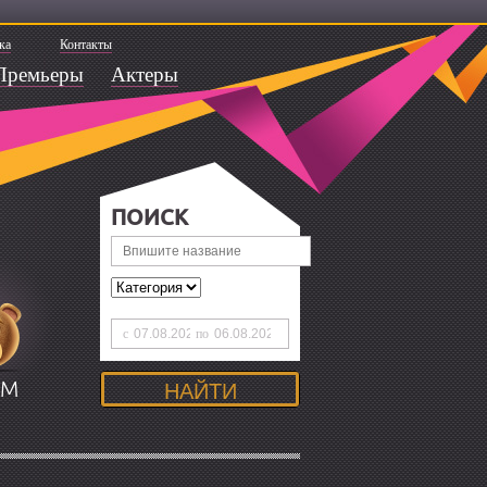
ка
Контакты
Премьеры
Актеры
ПОИСК
с
по
ЯМ