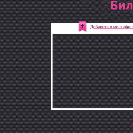
Бил
Добавить в мою афи