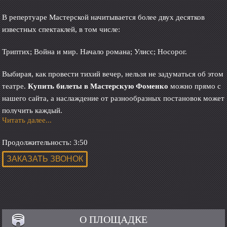
В репертуаре Мастерской начитывается более двух десятков
известных спектаклей, в том числе:
Триптих; Война и мир. Начало романа; Улисс; Носорог.
Выбирая, как провести тихий вечер, нельзя не задуматься об этом
театре.
Купить билеты в Мастерскую Фоменко
можно прямо с
нашего сайта, а наслаждение от разнообразных постановок может
получить каждый.
Читать далее...
Спектакль «Три сестры» в Мастерской
Фоменко
Продолжительность: 3:50
Спектакль
«Три сестры»
основан на одноименном
произведении Чехова. На его постановку ушло почти два года,
при этом публика неустанно требовала зрелища как можно
быстрее. В итоге премьеру провели во Франции, а затем слава о
пьесе разошлась по всему миру.
Заказать билетов на спектакль
О ПЛОЩАДКЕ
«Три сестры»
стоит любому ценителю театра - такого Вы не