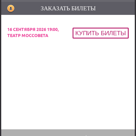
увидите больше нигде!
ЗАКАЗАТЬ БИЛЕТЫ
Собирающее полные залы произведение считается настоящим
прочтением мыслей великого писателя. Говорят, что Фоменко
16 СЕНТЯБРЯ 2026 19:00,
смог проникнуть в мысли Чехова и реализовать именно то, что
ТЕАТР МОССОВЕТА
желал автор. Такие речи не случайны - каждый, кто решил
купить
билеты в Мастерскую Фоменко на спектакль «Три сестры»,
уже вскоре скажет то же самое. Легендарный писатель,
переведенный не менее талантливым сценаристом на язык сцены,
производит совершенно новое впечатление.
Сама пьеса рассказывает о тяжелом и горьком разрушении
родного дома, что сказывается на общем восприятии картины.
Помимо этого, великолепная актерская игра, вкупе с
качественными декорациями и продуманным оформлением
сцены, не позволяют зрителю допустить и мыли о том, что это
лишь сценарий. Осуществите
заказ билетов на спектакль «Три
сестры»
прямо сейчас, и насладитесь творчеством классика в
современной, театральной обработке!