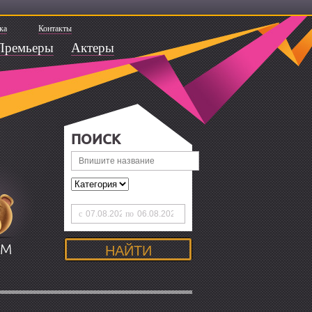
ка
Контакты
Премьеры
Актеры
ПОИСК
с
по
ЯМ