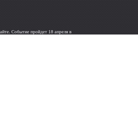
айте. Событие пройдет 18 апреля в
, вы получаете бесплатную консультацию
 событие. Оформленный заказ
 курьерской службой в пределах МКАД.
в в очереди, и при этом не найти нужные
о.