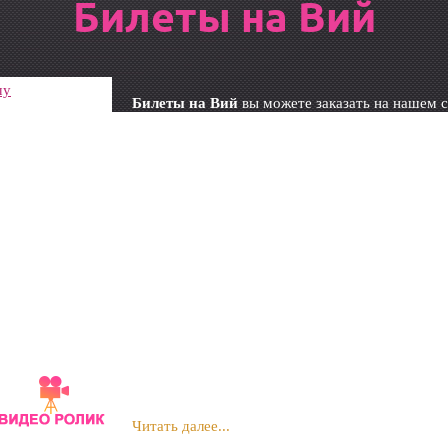
Билеты на Вий
шу
Билеты на Вий
вы можете заказать на нашем с
Ермоловой театр (Новая сцена). Оформив заказ
нашего менеджера по подбору лучших мест на
доставляется как электронно, так и бесплатно
Купить билеты на Вий можно и в кассах, постоя
места. Наш удобный сервис избавит Вас от этог
Читать далее...