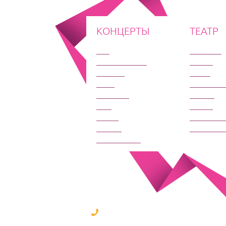
КОНЦЕРТЫ
ТЕАТР
Рок
Комедия
Поп и Эстрада
Опера
Шансон
Балет
Джаз
Мюзикл и
Классика
Другое
Шоу
Драма
Юмор
Трагиком
Разное
Музыкаль
Зарубежные
8 (495) 190-71-75