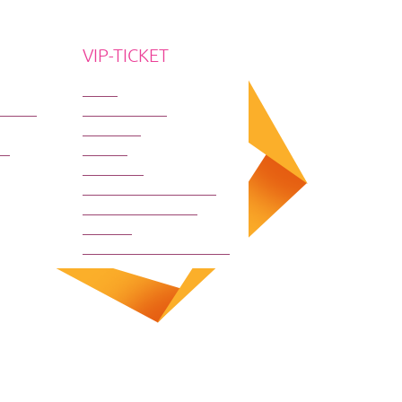
VIP-TICKET
О нас
ктакли
Как оплатить
Доставка
ки
Афиша
Контакты
Прошедшие события
Правила возврата
Оферта
Политика конфиден-ти