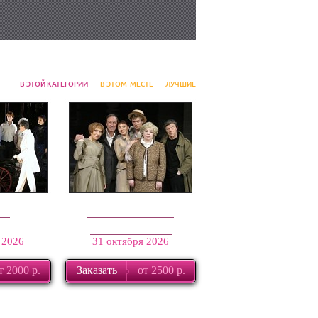
В ЭТОЙ КАТЕГОРИИ
В ЭТОМ МЕСТЕ
ЛУЧШИЕ
нк
Tout paye, или
Всё оплачено
 2026
31 октября 2026
т 2000 р.
Заказать
от 2500 р.