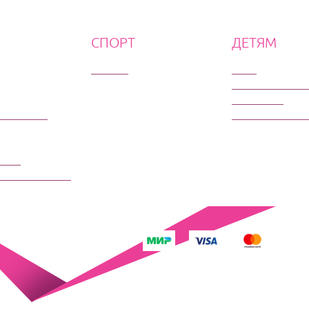
СПОРТ
ДЕТЯМ
Футбол
Цирк
Кукольные спе
Спектакли
 Оперетта
Новогодние Ел
едия
ный спектакль