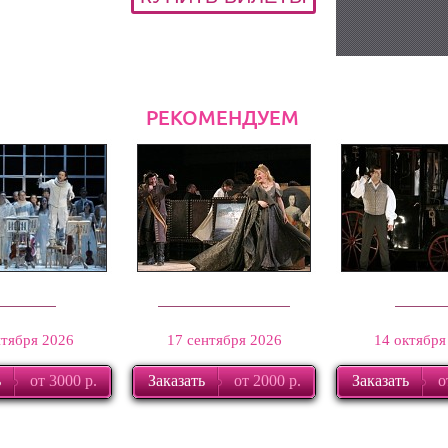
РЕКОМЕНДУЕМ
оланта
Шут Балакирев
Ва ба
нтября 2026
17 сентября 2026
14 октября
ь
от 3000 р.
Заказать
от 2000 р.
Заказать
о