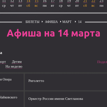
11
12
13
14
15
16
17
18
19
20
21
22
23
ср
чт
пт
сб
вс
пн
вт
ср
чт
пт
сб
вс
пн
БИЛЕТЫ
АФИША
МАРТ
14
Афиша на 14 марта
а
порт
Детям
Подел
На неделю
ая Опера
Риголетто
Чайковского
Оркестр России имени Светланова