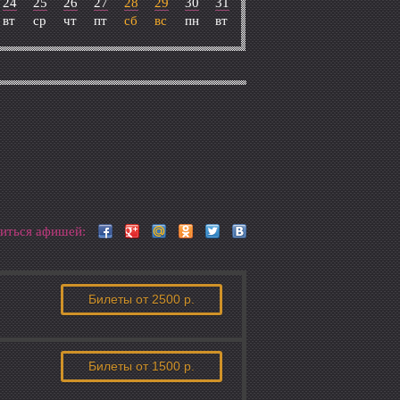
24
25
26
27
28
29
30
31
вт
ср
чт
пт
сб
вс
пн
вт
иться афишей:
Билеты
от 2500 р.
Билеты
от 1500 р.