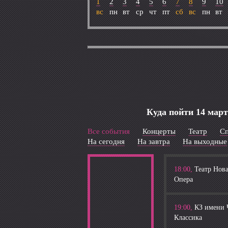
1
2
3
4
5
6
7
8
9
10
вс
пн
вт
ср
чт
пт
сб
вс
пн
вт
Куда пойти 14 март
Все события
Концерты
Театр
С
На сегодня
На завтра
На выходные
18:00,
Театр Нов
Опера
19:00,
КЗ имени 
Классика