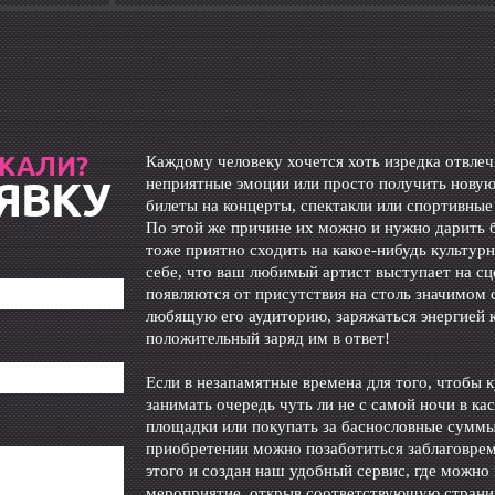
СКАЛИ?
Каждому человеку хочется хоть изредка отвлеч
ЯВКУ
неприятные эмоции или просто получить новую
билеты на концерты, спектакли или спортивны
По этой же причине их можно и нужно дарить 
тоже приятно сходить на какое-нибудь культур
себе, что ваш любимый артист выступает на сц
появляются от присутствия на столь значимом 
любящую его аудиторию, заряжаться энергией к
положительный заряд им в ответ!
Если в незапамятные времена для того, чтобы 
занимать очередь чуть ли не с самой ночи в ка
площадки или покупать за баснословные суммы 
приобретении можно позаботиться заблаговрем
этого и создан наш удобный сервис, где можно
мероприятие, открыв соответствующую страниц