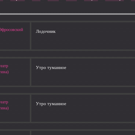
 (Эфросовский
Лодочник
театр
Утро туманное
гина)
театр
Утро туманное
гина)