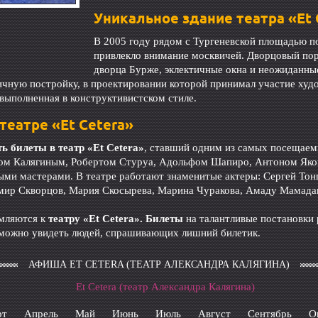
Уникальное здание театра «Et
В 2005 году рядом с Тургеневской площадью по
привлекло внимание москвичей. Дворцовый пор
дворца Бурже, эклектичные окна и неожиданные
ктичную постройку, в проектировании которой принимал участие ху
выполненная в конструктивистском стиле.
театре «Et Cetera»
ь билеты в театр
«Et Cetera»
, ставший одним из самых посещаемы
дром Калягиным, Робертом Стуруа, Адольфом Шапиро, Антоном Як
ми мастерами. В театре работают знаменитые актеры: Сергей Тон
мир Скворцов, Мария Скосырева, Марина Чуракова, Амаду Мамадак
емляются к
театру
«Et Cetera». Билеты
на талантливые постановки 
а можно увидеть людей, спрашивающих лишний билетик.
АФИША ET CETERA (ТЕАТР АЛЕКСАНДРА КАЛЯГИНА)
Et Cetera (театр Александра Калягина)
рт
Апрель
Май
Июнь
Июль
Август
Сентябрь
О