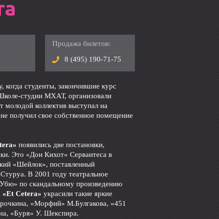
ra
Продажа билетов:
8 (495) 190-71-75
у, когда студенты, закончившие курс
 Школе-студии МХАТ, организовали
т молодой коллектив выступал на
 не получил свое собственное помещение
tera»
появились две постановки,
ки. Это «Дон Кихот» Сервантеса в
кий «Шейлок», поставленный
Стуруа. В 2001 году театральное
 Убю» по скандальному произведению
а
«Et Cetera»
украсили такие яркие
урочкина, «Морфий» М.Булгакова, «451
на, «Буря» У. Шекспира.