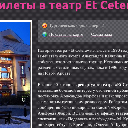
илеты в театр Et Cete
Тургеневская, Фролов пер., 2
Показать на карте
Схема зала
История театра «Et Cetera» началась в 1990 год
замечательного актера Александра Калягина в
собственную театральную труппу. Несколько ле
различных столичных сценах, пока в 1996 году
на Новом Арбате.
В конце 90-х годов в
репертуаре театра «Et Ce
вызвавшие большой интерес у столичной публи
постановке Александра Морфова и шекспировс
знаменитым грузинским режиссером Робертом 
сообщество было шокировано смелой «Король
Альфреда Жарри. В дальнейшем
афишу театр
спектакли, как «Подавлять и возбуждать» М. К
по Фаренгейту» Р. Бредбери, «Олеся» А. Купри