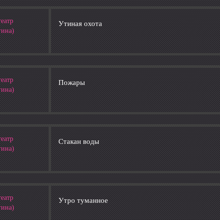
театр
Утиная охота
гина)
театр
Пожары
гина)
театр
Стакан воды
гина)
театр
Утро туманное
гина)