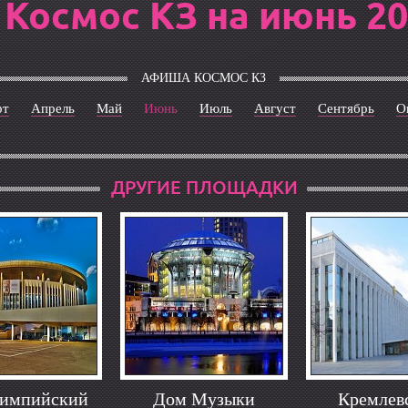
Космос КЗ на июнь 20
АФИША КОСМОС КЗ
рт
Апрель
Май
Июнь
Июль
Август
Сентябрь
О
ДРУГИЕ ПЛОЩАДКИ
импийский
Дом Музыки
Кремлев