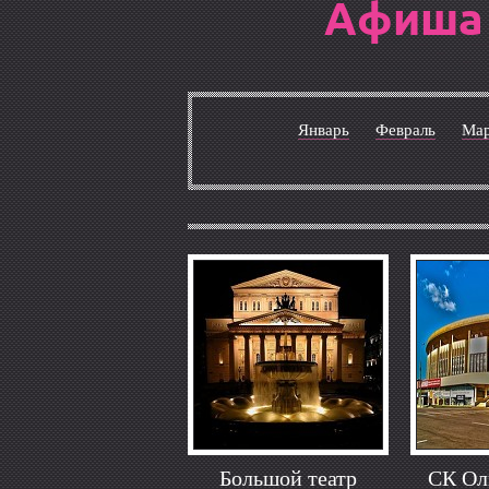
Афиша 
Январь
Февраль
Ма
Большой театр
СК Ол