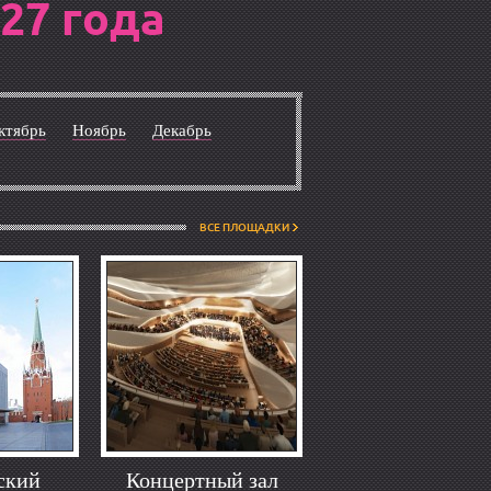
27 года
ктябрь
Ноябрь
Декабрь
ВСЕ ПЛОЩАДКИ
ский
Концертный зал