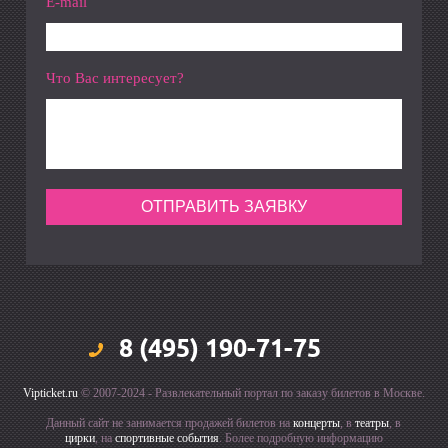
E-mail
Что Вас интересует?
8 (495) 190-71-75
Vipticket.ru
© 2007-2024 - Развлекательный портал по заказу билетов в Москве.
Данный сайт не занимается продажей билетов на
концерты
, в
театры
, в
цирки
, на
спортивные события
. Более подробную информацию