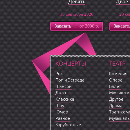
Девять
Двое 
16 сентября 2026
20 се
Заказать
от 3000 р.
Заказат
КОНЦЕРТЫ
ТЕАТР
Рок
Комедия
Поп и Эстрада
Опера
Шансон
Балет
Джаз
Мюзикл и
Классика
Другое
Шоу
Драма
Юмор
Трагиком
Разное
Музыкаль
Зарубежные