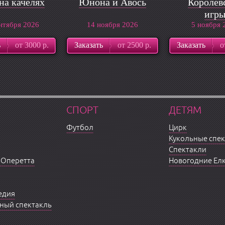
на качелях
Юнона и Авось
Королев
игр
нтября 2026
14 ноября 2026
5 ноября 
ь
от 3000 р.
Заказать
от 2500 р.
Заказать
о
СПОРТ
ДЕТЯМ
Футбол
Цирк
Кукольные спе
Спектакли
 Оперетта
Новогодние Ел
едия
ный спектакль