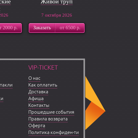
ские
Живой труп
ы
2026
7 октября 2026
т 2000 р.
Заказать
от 6500 р.
VIP-TICKET
О нас
ктакли
Как оплатить
Доставка
ки
Афиша
Контакты
Прошедшие события
Правила возврата
Оферта
Политика конфиден-ти