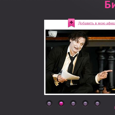
Б
Добавить в мою афи