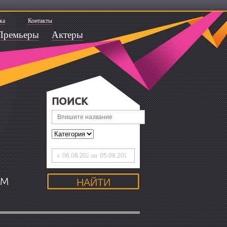
ка
Контакты
Премьеры
Актеры
ПОИСК
с
по
ЯМ