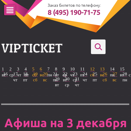
Заказ билетов по телефону:
8 (495) 190-71-75
1
2
3
4
5
6
7
8
9
10
11
12
13
14
15
16
17
18
19
20
21
22
23
24
25
26
27
28
вт
ср
чт
пт
сб
вс
пн
вт
ср
чт
пт
сб
вс
пн
вт
с
29
30
31
чт
пт
сб
вс
пн
вт
ср
чт
пт
сб
вс
пн
вт
ср
чт
Афиша на 3 декабря