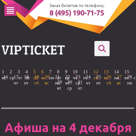
Заказ билетов по телефону:
8 (495) 190-71-75
1
2
3
4
5
6
7
8
9
10
11
12
13
14
15
16
17
18
19
20
21
22
23
24
25
26
27
28
вт
ср
чт
пт
сб
вс
пн
вт
ср
чт
пт
сб
вс
пн
вт
с
29
30
31
чт
пт
сб
вс
пн
вт
ср
чт
пт
сб
вс
пн
вт
ср
чт
Афиша на 4 декабря