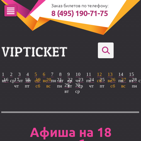
Заказ билетов по телефону:
8 (495) 190-71-75
1
2
3
4
5
6
7
8
9
10
11
12
13
14
15
16
17
18
19
20
21
22
23
24
25
26
27
28
вт
ср
чт
пт
сб
вс
пн
вт
ср
чт
пт
сб
вс
пн
вт
с
29
30
чт
пт
сб
вс
пн
вт
ср
чт
пт
сб
вс
пн
вт
ср
Афиша на 18