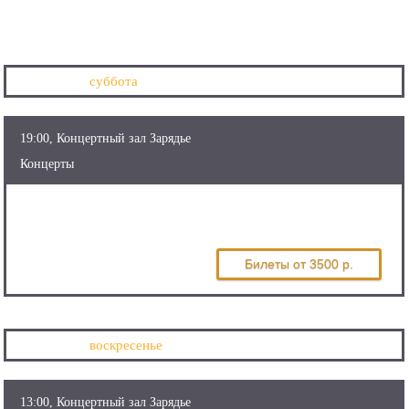
03 октября
суббота
19:00, Концертный зал Зарядье
Концерты
Московский камерный оркестр
Musica Viva п/у Александра Рудина
Билеты
от 3500 р.
04 октября
воскресенье
13:00, Концертный зал Зарядье