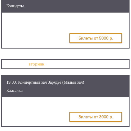
Концерты
Большой джазовый оркестр п/у
Петра Востокова
Билеты
от 5000 р.
20 октября
вторник
19:00, Концертный зал Зарядье (Малый зал)
Классика
Петр Лаул
Билеты
от 3000 р.