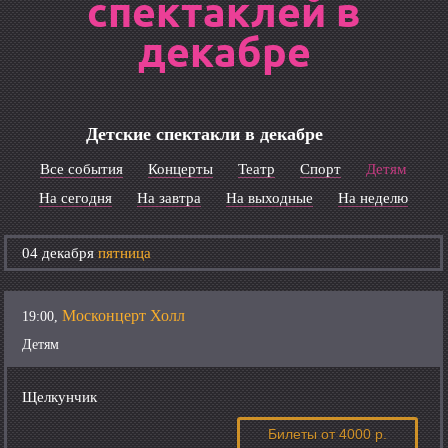
спектаклей в
декабре
Детские спектакли в декабре
Все события
Концерты
Театр
Спорт
Детям
На сегодня
На завтра
На выходные
На неделю
04 декабря
пятница
Москонцерт Холл
19:00,
Детям
Щелкунчик
Билеты
от 4000 р.